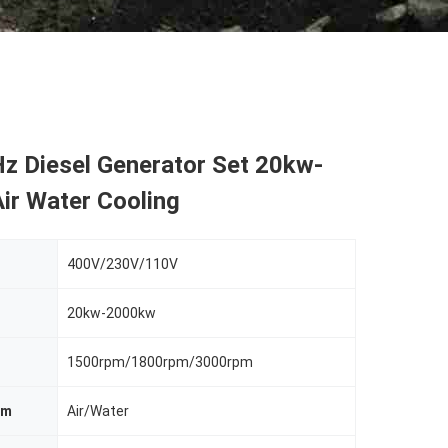
z Diesel Generator Set 20kw-
ir Water Cooling
400V/230V/110V
20kw-2000kw
1500rpm/1800rpm/3000rpm
em
Air/Water