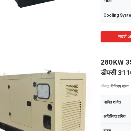
Fuel
Cooling Syst
सबसे अ
280KW 350
डीपसी 3110 
कीमत:
विनिमय योग्य
नामित शक्ति
अतिरिक्त शक्ति
इंजन