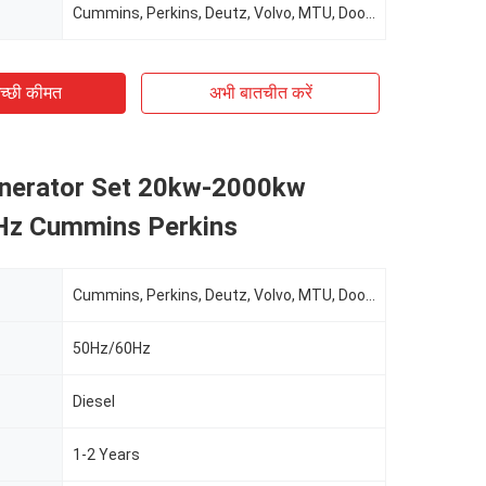
Cummins, Perkins, Deutz, Volvo, MTU, Doosan, Etc.
च्छी कीमत
अभी बातचीत करें
enerator Set 20kw-2000kw
z Cummins Perkins
Cummins, Perkins, Deutz, Volvo, MTU, Doosan, Etc.
50Hz/60Hz
Diesel
1-2 Years