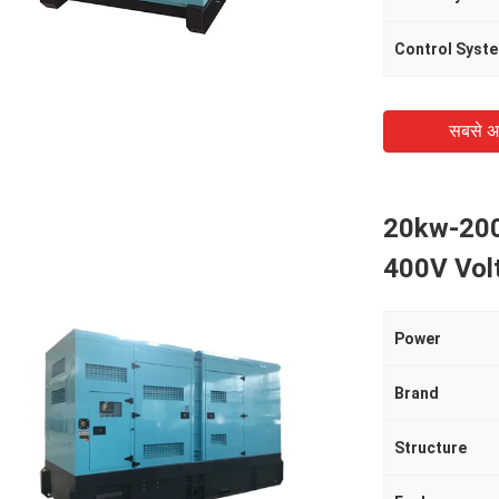
Control Syst
सबसे अ
20kw-200
400V Vol
Power
Brand
Structure