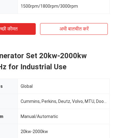
1500rpm/1800rpm/3000rpm
च्छी कीमत
अभी बातचीत करें
enerator Set 20kw-2000kw
 for Industrial Use
ts
Global
Cummins, Perkins, Deutz, Volvo, MTU, Doosan, Etc.
em
Manual/Automatic
20kw-2000kw