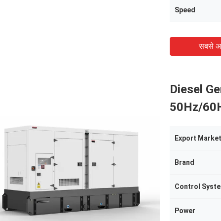
Speed
सबसे अ
Diesel G
50Hz/60Hz
Export Marke
Brand
Control Syst
Power