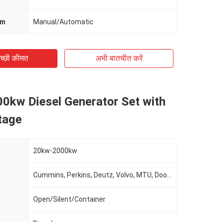
em
Manual/Automatic
च्छी कीमत
अभी बातचीत करें
0kw Diesel Generator Set with
tage
20kw-2000kw
Cummins, Perkins, Deutz, Volvo, MTU, Doosan, Etc.
Open/Silent/Container