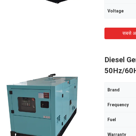
Voltage
सबसे अ
Diesel G
50Hz/60H
Brand
Frequency
Fuel
Warranty