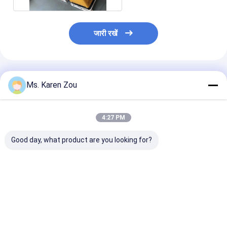
जारी रखें
अनुशंसित उत्पाद
Ms. Karen Zou
4:27 PM
Good day, what product are you looking for?
होंडा लाल 10kva डीजल
डीजल की शक्ति 5000W 5
डीजल वेल्डिंग जनर
पावर मूक लघु पोर्टेबल जेनरेटर
किलोवाट छोटे पोर्टेबल बिजली
50hz 60hz विद्यु
3 चरण या एकल चरण
जनरेटर मूक प्रकार 186
जनरेटर वेल्डर समारो
एफएईई इंजन
साथ
सबसे अच्छी कीमत
सबसे अच्छी कीमत
सबसे अच्छी 