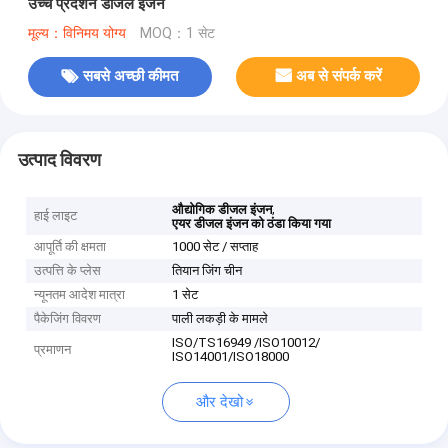
उच्च प्रदर्शन डीजल इंजन
मूल्य：विनिमय योग्य
MOQ：1 सेट
सबसे अच्छी कीमत
अब से संपर्क करें
उत्पाद विवरण
,
औद्योगिक डीजल इंजन
हाई लाइट
एयर डीजल इंजन को ठंडा किया गया
आपूर्ति की क्षमता
1000 सेट / सप्ताह
उत्पत्ति के प्लेस
तियान जिंग चीन
न्यूनतम आदेश मात्रा
1 सेट
पैकेजिंग विवरण
पाली लकड़ी के मामले
ISO/TS16949 /ISO10012/
प्रमाणन
ISO14001/ISO18000
और देखो