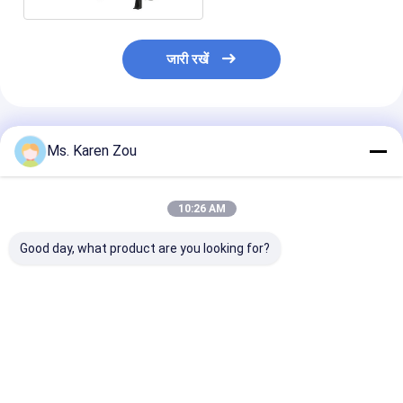
जारी रखें
अनुशंसित उत्पाद
Ms. Karen Zou
10:26 AM
Good day, what product are you looking for?
45 किलो से 400 किलोग्राम
उच्च प्रदर्शन चार स्ट्रोक
बिक्री के लिए एकल 
मूल यूरो उच्च प्रदर्शन डीजल
डीजल इंजन रिकार्डो कोफो
3.6kw उच्च प्रदर्श
इंजन इटली आईवेस्को ब्रांड
इंजन 10kva को 200kva
कम खपत शुरू करें
सबसे अच्छी कीमत
सबसे अच्छी कीमत
सबसे अच्छी 