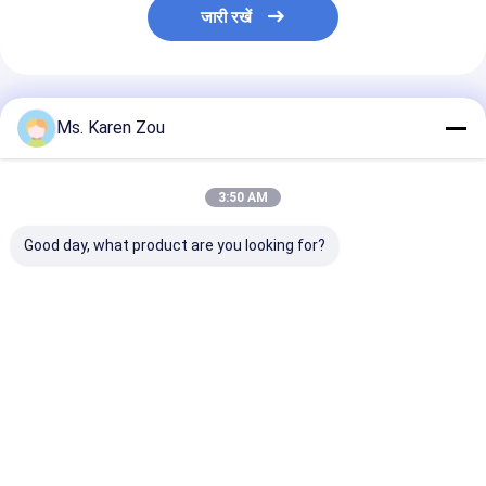
जारी रखें
अनुशंसित उत्पाद
Ms. Karen Zou
3:50 AM
Good day, what product are you looking for?
20kw 24kw 30kw
3 चरण साइलेंट प्रकार
आउटडोर 80kw 1
50hz isuzu diesel
अल्टरनेटर FAWDE 40KW
पानी ठंडा भारी शुल्
generator with
जेनरेटर डीजल डी 50KVA
जनरेटर कम शोर
Stamford alternator
एटीएस के साथ मूल्य
, Denyo generator
सबसे अच्छी कीमत
सबसे अच्छी कीमत
सबसे अच्छी 
होम
हमारे बारे में
हमसे संपर्क करें
Desktop Site