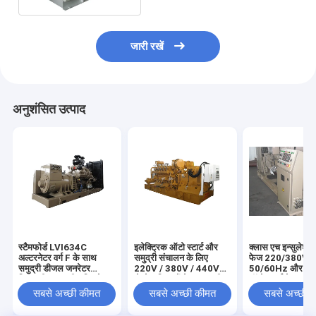
जारी रखें
अनुशंसित उत्पाद
स्टैमफोर्ड LVI634C
इलेक्ट्रिक ऑटो स्टार्ट और
क्लास एच इन्सुलेशन 
अल्टरनेटर वर्ग F के साथ
समुद्री संचालन के लिए
फेज 220/380V
समुद्री डीजल जनरेटर
220V / 380V / 440V
50/60Hz और इलेक
विश्वसनीय समुद्री शक्ति के
वोल्टेज विकल्पों के साथ एसी
ऑटो स्टार्ट के साथ 
लिए तापमान वृद्धि और
थ्री-फेज मरीन डीजल
डीजल जनरेटर
सबसे अच्छी कीमत
सबसे अच्छी कीमत
सबसे अच्छी 
इलेक्ट्रिक ऑटो स्टार्ट
जनरेटर यूनिट