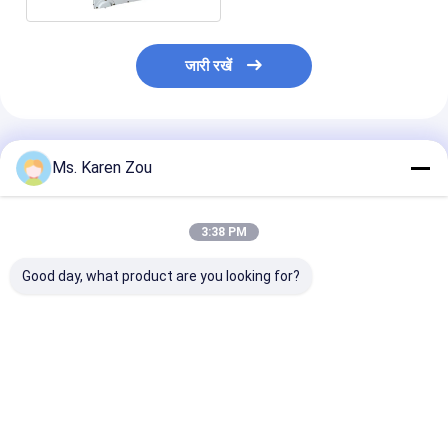
जारी रखें
अनुशंसित उत्पाद
Ms. Karen Zou
3:38 PM
Good day, what product are you looking for?
होंडा लाल 10kva डीजल
डीजल की शक्ति 5000W 5
डीजल वेल्डिंग जनर
पावर मूक लघु पोर्टेबल जेनरेटर
किलोवाट छोटे पोर्टेबल बिजली
50hz 60hz विद्यु
3 चरण या एकल चरण
जनरेटर मूक प्रकार 186
जनरेटर वेल्डर समारो
एफएईई इंजन
साथ
सबसे अच्छी कीमत
सबसे अच्छी कीमत
सबसे अच्छी 