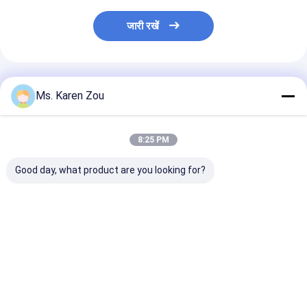
जारी रखें
अनुशंसित उत्पाद
Ms. Karen Zou
8:25 PM
Good day, what product are you looking for?
होंडा लाल 10kva डीजल
डीजल की शक्ति 5000W 5
डीजल वेल्डिंग जनर
पावर मूक लघु पोर्टेबल जेनरेटर
किलोवाट छोटे पोर्टेबल बिजली
50hz 60hz विद्यु
3 चरण या एकल चरण
जनरेटर मूक प्रकार 186
जनरेटर वेल्डर समारो
एफएईई इंजन
साथ
सबसे अच्छी कीमत
सबसे अच्छी कीमत
सबसे अच्छी 