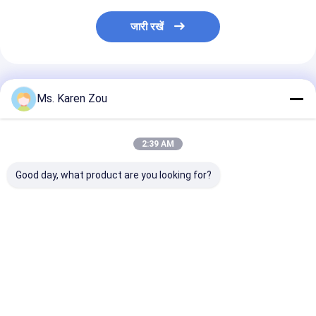
जारी रखें
अनुशंसित उत्पाद
Ms. Karen Zou
2:39 AM
Good day, what product are you looking for?
होंडा लाल 10kva डीजल
डीजल की शक्ति 5000W 5
डीजल वेल्डिंग जनर
पावर मूक लघु पोर्टेबल जेनरेटर
किलोवाट छोटे पोर्टेबल बिजली
50hz 60hz विद्यु
3 चरण या एकल चरण
जनरेटर मूक प्रकार 186
जनरेटर वेल्डर समारो
एफएईई इंजन
साथ
सबसे अच्छी कीमत
सबसे अच्छी कीमत
सबसे अच्छी 